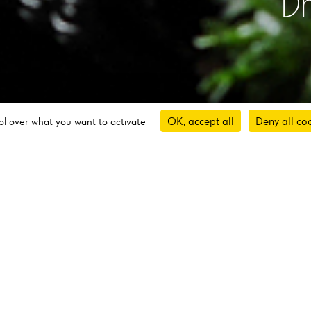
D
OK, accept all
Deny all co
rol over what you want to activate
About Us
, la meilleure nourriture est souvent vendu sur le trott
se rassemblent autour de petites tables et s’asseyent 
s tabourets pour apprécier de la nourriture simple, frai
ée quotidiennement. C’est notre idée : une carte cour