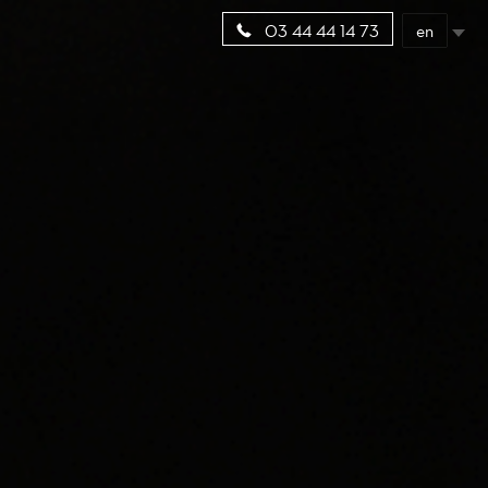
en
03 44 44 14 73