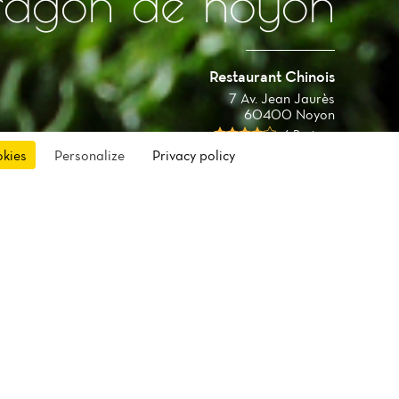
ragon de noyon
Restaurant Chinois
7 Av. Jean Jaurès
60400 Noyon
6 Reviews
okies
Personalize
Privacy policy
oir. Les
sur de
che et
te, des